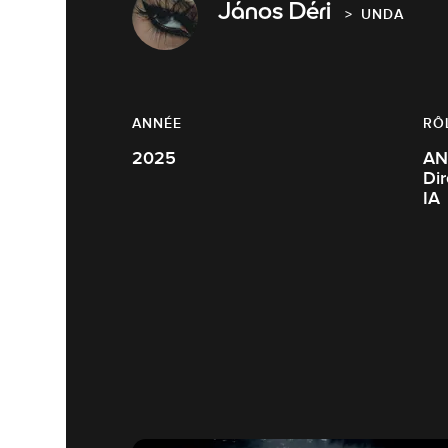
János Déri
UNDA
ANNÉE
RÔ
2025
ANIM
Dire
IA